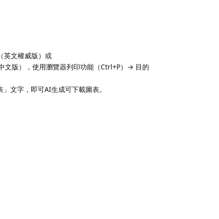
（英文權威版）或
中文版），使用瀏覽器列印功能（Ctrl+P）→ 目的
規則表」文字，即可AI生成可下載圖表。