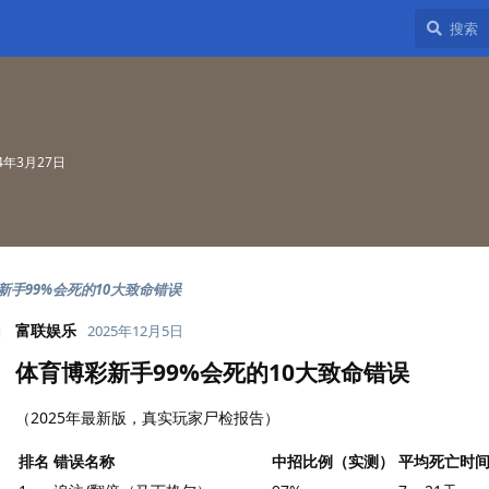
24年3月27日
新手99%会死的10大致命错误
富联娱乐
2025年12月5日
体育博彩新手99%会死的10大致命错误
（2025年最新版，真实玩家尸检报告）
排名
错误名称
中招比例（实测）
平均死亡时