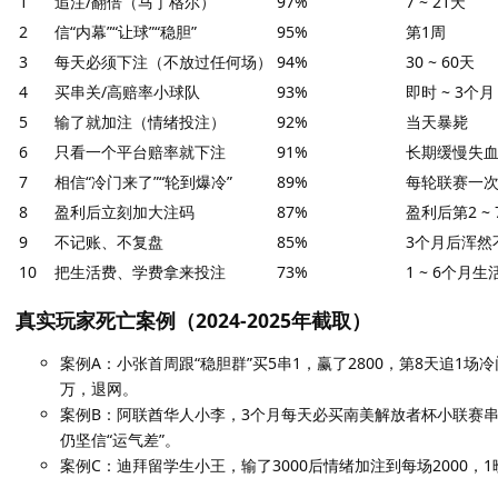
1
追注/翻倍（马丁格尔）
97%
7 ~ 21天
2
信“内幕”“让球”“稳胆”
95%
第1周
3
每天必须下注（不放过任何场）
94%
30 ~ 60天
4
买串关/高赔率小球队
93%
即时 ~ 3个月
5
输了就加注（情绪投注）
92%
当天暴毙
6
只看一个平台赔率就下注
91%
长期缓慢失
7
相信“冷门来了”“轮到爆冷”
89%
每轮联赛一
8
盈利后立刻加大注码
87%
盈利后第2 ~ 
9
不记账、不复盘
85%
3个月后浑然
10
把生活费、学费拿来投注
73%
1 ~ 6个月
真实玩家死亡案例（2024-2025年截取）
案例A：小张首周跟“稳胆群”买5串1，赢了2800，第8天追1场
万，退网。
案例B：阿联酋华人小李，3个月每天必买南美解放者杯小联赛串关，
仍坚信“运气差”。
案例C：迪拜留学生小王，输了3000后情绪加注到每场2000，