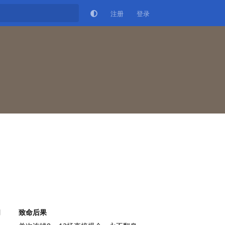
注册
登录
间
致命后果