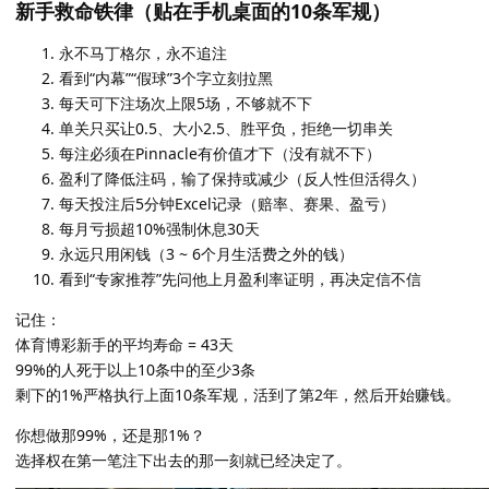
新手救命铁律（贴在手机桌面的10条军规）
永不马丁格尔，永不追注
看到“内幕”“假球”3个字立刻拉黑
每天可下注场次上限5场，不够就不下
单关只买让0.5、大小2.5、胜平负，拒绝一切串关
每注必须在Pinnacle有价值才下（没有就不下）
盈利了降低注码，输了保持或减少（反人性但活得久）
每天投注后5分钟Excel记录（赔率、赛果、盈亏）
每月亏损超10%强制休息30天
永远只用闲钱（3 ~ 6个月生活费之外的钱）
看到“专家推荐”先问他上月盈利率证明，再决定信不信
记住：
体育博彩新手的平均寿命 = 43天
99%的人死于以上10条中的至少3条
剩下的1%严格执行上面10条军规，活到了第2年，然后开始赚钱。
你想做那99%，还是那1%？
选择权在第一笔注下出去的那一刻就已经决定了。