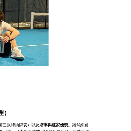
回复
理）
nker第三張牌抽牌表）以及
賠率與莊家優勢
。雖然網路