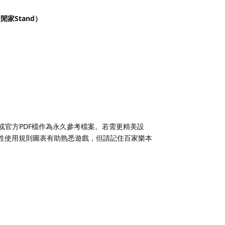
閒家Stand）
dds或官方PDF檔作為永久參考檔案。若需更精美設
。理性使用規則圖表有助熟悉遊戲，但請記住百家樂本