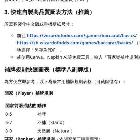
3. 快速自製高品質圖表方法（推薦）
若需客製化中文版或手機壁紙尺寸：
前往
https://wizardofodds.com/games/baccarat/basics/
https://zh.wizardofodds.com/games/baccarat/basics/
（
地選擇「另存為PDF」。
或使用Canva、Napkin AI等免費工具，輸入「百家樂補牌
補牌規則快速圖表（標準八副牌版）
為方便立即參考，以下為最常用補牌規則表格（可截圖儲存）：
閒家（Player）補牌規則
閒家前兩張點數
動作
0-5
補牌
6-7
不補（Stand）
8-9
天然勝（Natural）
莊家（Banker）補牌規則
（依閒家第三張牌而定）