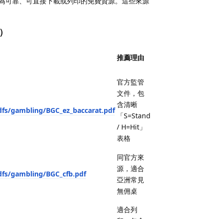
下為可靠、可直接下載或列印的免費資源。這些來源
）
推薦理由
官方監管
文件，包
含清晰
pdfs/gambling/BGC_ez_baccarat.pdf
「S=Stand
/ H=Hit」
表格
同官方來
源，適合
pdfs/gambling/BGC_cfb.pdf
亞洲常見
無佣桌
適合列