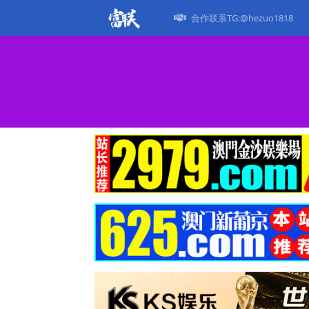
合作联系TG:@hezuo1818