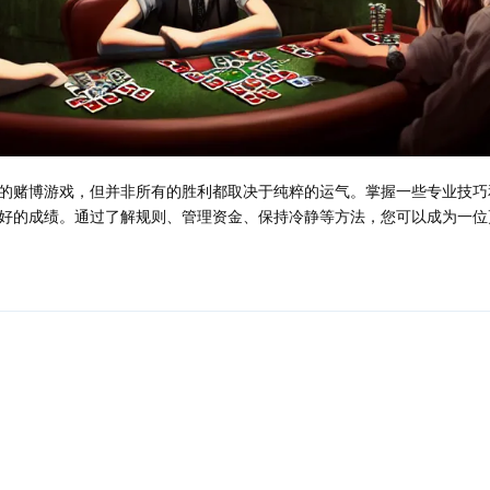
的赌博游戏，但并非所有的胜利都取决于纯粹的运气。掌握一些专业技巧
好的成绩。通过了解规则、管理资金、保持冷静等方法，您可以成为一位