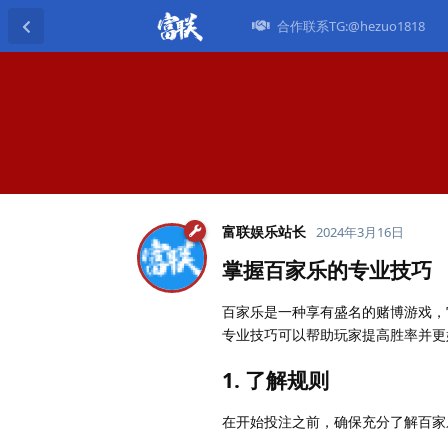
合作联系TG:@hezuo1818
富联娱乐站长
2024年3月16日
掌握百家乐的专业技巧
百家乐是一种享有盛名的赌博游戏，
专业技巧可以帮助玩家提高胜率并更
1. 了解规则
在开始投注之前，确保充分了解百家