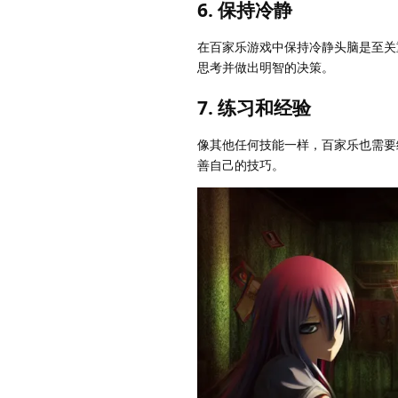
6. 保持冷静
在百家乐游戏中保持冷静头脑是至关
思考并做出明智的决策。
7. 练习和经验
像其他任何技能一样，百家乐也需要
善自己的技巧。