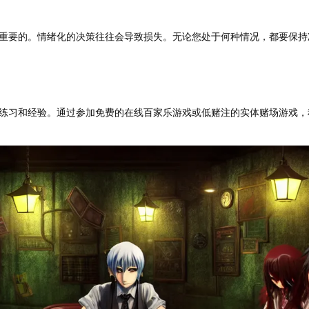
重要的。情绪化的决策往往会导致损失。无论您处于何种情况，都要保持
练习和经验。通过参加免费的在线百家乐游戏或低赌注的实体赌场游戏，