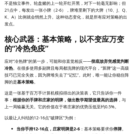
不是独立事件。轮盘赌的上一轮开红开黑，对下一轮毫无影响；但
21点中，每发出一张小牌（2-6），牌堆里剩下的大牌（10、J、Q、
K、A）比例就会悄然上升。这种动态变化，就是所有应对策略的出
发点。
核心武器：基本策略，以不变应万变
的“冷热免疫”
应对“冷热牌”的第一步，可能和你直觉相反——
彻底放弃凭感觉判断
冷热
。在很多使用多副牌且每局都洗牌的现代平台，“算牌”这一高级
技巧已完全失效，因为牌堆失去了“记忆”。此时，唯一能让你稳住阵
脚的是
基本策略
。
这是一张基于百万手计算机模拟得出的决策表，它只告诉你一件
事：
根据你的手牌和庄家的明牌，做出数学期望值最高的选择
，与
上一局输赢无关。它的价值在于将庄家的优势压低至约0.5%。
以最让人纠结的12-16点“破牌区”为例：
当你手持12-16点，庄家明牌是2-6
：基本策略要求你
停牌
。