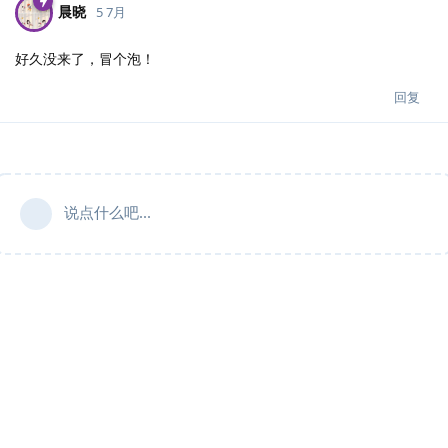
晨晓
5 7月
好久没来了，冒个泡！
回复
说点什么吧...