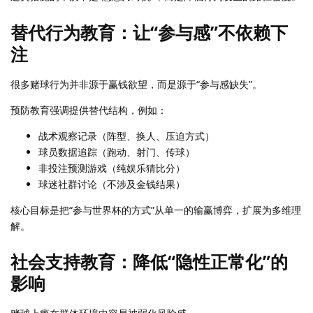
替代行为教育：让“参与感”不依赖下
注
很多赌球行为并非源于赢钱欲望，而是源于“参与感缺失”。
预防教育强调提供替代结构，例如：
战术观察记录（阵型、换人、压迫方式）
球员数据追踪（跑动、射门、传球）
非投注预测游戏（纯娱乐猜比分）
球迷社群讨论（不涉及金钱结果）
核心目标是把“参与世界杯的方式”从单一的输赢博弈，扩展为多维理
解。
社会支持教育：降低“隐性正常化”的
影响