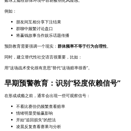
赌球上瘾在群体环境中容易被弱化风险感。
例如：
朋友间互相分享下注结果
群聊中频繁讨论盘口
将赢钱故事当作娱乐话题传播
预防教育需要强调一个现实：
群体频率不等于行为合理性
。
同时，建立替代性社交语言很重要，比如：
用“这场战术变化很有意思”替代“这场赔率很香”。
早期预警教育：识别“轻度依赖信号”
在形成成瘾之前，通常会出现一些可观察信号：
不看比赛但仍频繁查看赔率
情绪明显受输赢影响
开始“追回损失”的想法
凌晨反复查看赛果与分析