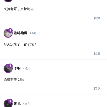
支持老哥，支持论坛
回复
咖啡跑腿
4 6月
好久没来了，冒个泡！
回复
李明
4 6月
论坛有美女吗
回复
湖风
4 6月