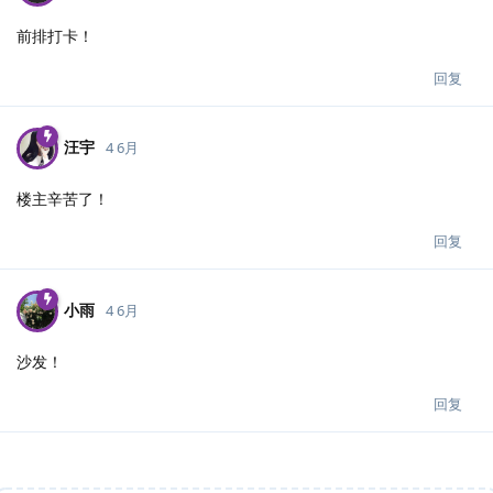
前排打卡！
回复
汪宇
4 6月
楼主辛苦了！
回复
小雨
4 6月
沙发！
回复