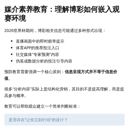
媒介素养教育：理解博彩如何嵌入观
赛环境
2026世界杯期间，博彩相关信息可能通过多种形式出现：
直播画面中的即时赔率提示
体育APP的推荐投注入口
社交媒体“专家预测”内容
伪装成数据分析的投注引导内容
预防教育需要强调一个核心原则：
信息呈现方式并不等于信息价
值
。
很多“分析内容”实际上是结构化营销，其目的不是提高理解，而是提
高参与概率。
教育可以帮助观众建立一个简单判断标准：
是否存在“让你立刻行动”的设计？