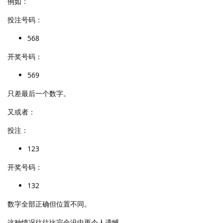
例如：
投注号码：
568
开奖号码：
569
只差最后一个数字。
又或者：
投注：
123
开奖号码：
132
数字全部正确但位置不同。
这种情况往往比完全没中更令人遗憾。