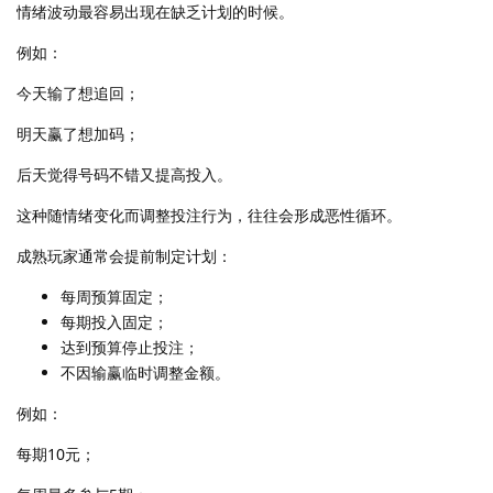
情绪波动最容易出现在缺乏计划的时候。
例如：
今天输了想追回；
明天赢了想加码；
后天觉得号码不错又提高投入。
这种随情绪变化而调整投注行为，往往会形成恶性循环。
成熟玩家通常会提前制定计划：
每周预算固定；
每期投入固定；
达到预算停止投注；
不因输赢临时调整金额。
例如：
每期10元；