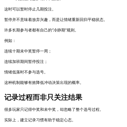
这时可以暂时停止几期投注。
暂停并不意味着放弃兴趣，而是让情绪重新回归平稳状态。
许多长期参与者都有自己的“冷静期”规则。
例如：
连续十期未中奖暂停一周；
连续加班期间暂停投注；
情绪低落时不参与选号。
这种机制能够有效降低冲动决策出现的概率。
记录过程而非只关注结果
很多玩家只记得中奖和未中奖，却忽略了整个选号过程。
实际上，建立记录习惯有助于稳定心态。