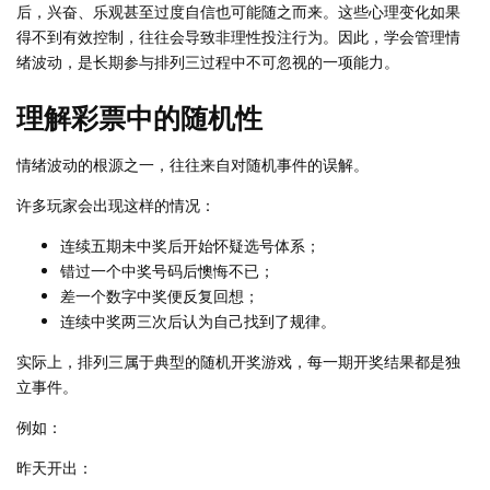
后，兴奋、乐观甚至过度自信也可能随之而来。这些心理变化如果
得不到有效控制，往往会导致非理性投注行为。因此，学会管理情
绪波动，是长期参与排列三过程中不可忽视的一项能力。
理解彩票中的随机性
情绪波动的根源之一，往往来自对随机事件的误解。
许多玩家会出现这样的情况：
连续五期未中奖后开始怀疑选号体系；
错过一个中奖号码后懊悔不已；
差一个数字中奖便反复回想；
连续中奖两三次后认为自己找到了规律。
实际上，排列三属于典型的随机开奖游戏，每一期开奖结果都是独
立事件。
例如：
昨天开出：