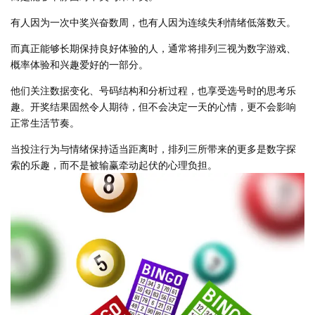
有人因为一次中奖兴奋数周，也有人因为连续失利情绪低落数天。
而真正能够长期保持良好体验的人，通常将排列三视为数字游戏、
概率体验和兴趣爱好的一部分。
他们关注数据变化、号码结构和分析过程，也享受选号时的思考乐
趣。开奖结果固然令人期待，但不会决定一天的心情，更不会影响
正常生活节奏。
当投注行为与情绪保持适当距离时，排列三所带来的更多是数字探
索的乐趣，而不是被输赢牵动起伏的心理负担。