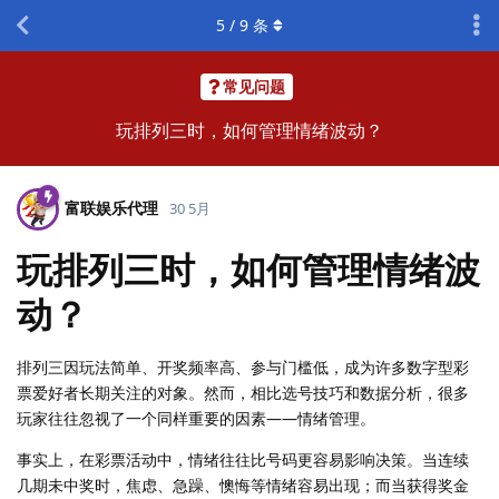
5
/
9
条
常见问题
玩排列三时，如何管理情绪波动？
富联娱乐代理
30 5月
玩排列三时，如何管理情绪波
动？
排列三因玩法简单、开奖频率高、参与门槛低，成为许多数字型彩
票爱好者长期关注的对象。然而，相比选号技巧和数据分析，很多
玩家往往忽视了一个同样重要的因素——情绪管理。
事实上，在彩票活动中，情绪往往比号码更容易影响决策。当连续
几期未中奖时，焦虑、急躁、懊悔等情绪容易出现；而当获得奖金