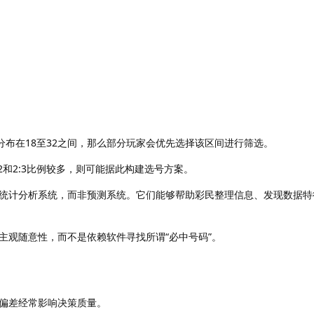
分布在18至32之间，那么部分玩家会优先选择该区间进行筛选。
2和2:3比例较多，则可能据此构建选号方案。
统计分析系统，而非预测系统。它们能够帮助彩民整理信息、发现数据特
主观随意性，而不是依赖软件寻找所谓“必中号码”。
偏差经常影响决策质量。