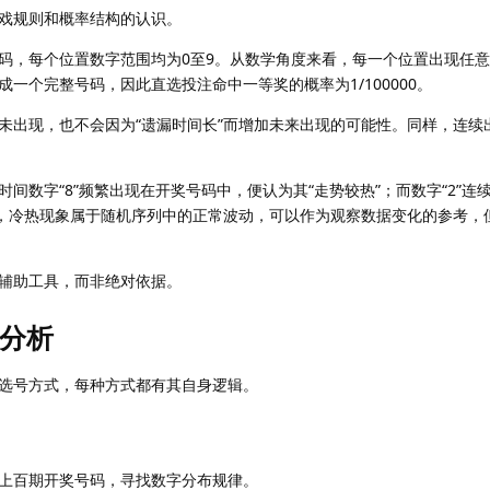
戏规则和概率结构的认识。
码，每个位置数字范围均为0至9。从数学角度来看，每一个位置出现任
一个完整号码，因此直选投注命中一等奖的概率为1/100000。
未出现，也不会因为“遗漏时间长”而增加未来出现的可能性。同样，连续
间数字“8”频繁出现在开奖号码中，便认为其“走势较热”；而数字“2”连
看，冷热现象属于随机序列中的正常波动，可以作为观察数据变化的参考，
辅助工具，而非绝对依据。
分析
选号方式，每种方式都有其自身逻辑。
上百期开奖号码，寻找数字分布规律。