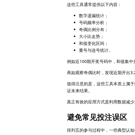
这些工具通常提供以下内容：
数字遗漏统计；
号码频率分析；
奇偶比例分布；
大小比走势；
和值变化区间；
重号与连号统计。
例如近100期开奖号码中，和值集中
再如观察奇偶比时，发现近期开出3:
值得注意的是，这些工具本质上属于
证未来结果。
真正有效的应用方式是利用数据减少
避免常见投注误区
排列五的参与过程中，一些典型认知