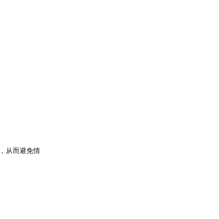
，从而避免情