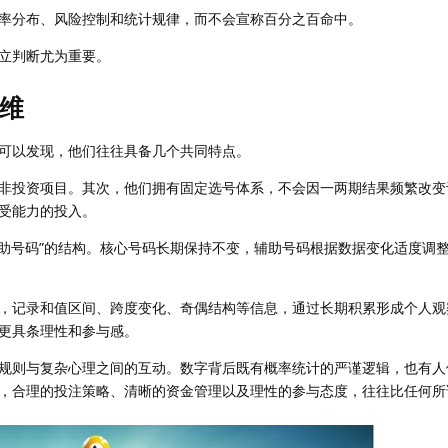
率分布、风险控制和统计规律，而不会宣称百分之百命中。
立判断尤为重要。
维
可以发现，他们往往具备几个共同特点。
非投资项目。其次，他们拥有固定选号体系，不会因一两期结果频繁改变
受能力的投入。
辅助号码”的结构。核心号码长期保持不变，辅助号码根据数据变化适度调
，记录和值区间、跨度变化、奇偶结构等信息，通过长期积累形成个人观
更具条理性和参与感。
规则与复杂心理之间的互动。数字背后既有概率统计的严谨逻辑，也有人
，合理的投注策略、清晰的资金管理以及理性的参与态度，往往比任何所