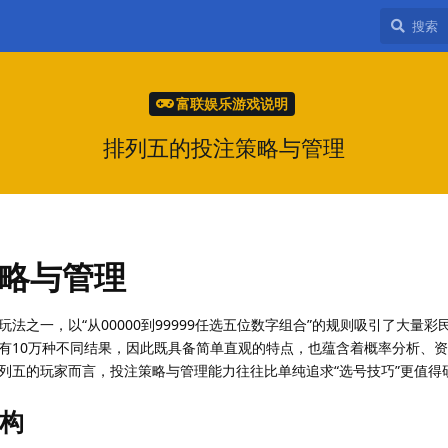
富联娱乐游戏说明
排列五的投注策略与管理
略与管理
法之一，以“从00000到99999任选五位数字组合”的规则吸引了大量彩
有10万种不同结果，因此既具备简单直观的特点，也蕴含着概率分析、
列五的玩家而言，投注策略与管理能力往往比单纯追求“选号技巧”更值得
构