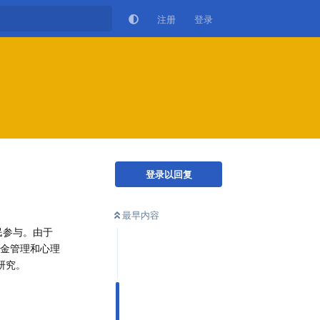
注册
登录
登录以回复
最早内容
民参与。由于
资金管理和心理
研究。