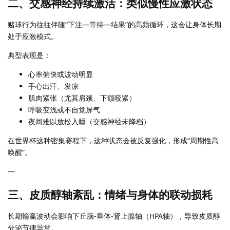
二、交感神经持续激活：类似慢性应激状态
赌球行为往往伴随“下注—等待—结果”的高频循环，这会让身体长期
处于应激模式。
典型表现是：
心率偏快或波动明显
手心出汗、发凉
肌肉紧张（尤其肩颈、下颌咬紧）
呼吸变浅或不自觉屏气
夜间难以放松入睡（交感神经未降档）
在世界杯这种密集赛程下，这种状态会被反复强化，形成“周期性高
唤醒”。
—
三、皮质醇轴紊乱：情绪与身体的联动损耗
长期输赢波动会影响下丘脑-垂体-肾上腺轴（HPA轴），导致皮质醇
分泌节律异常。