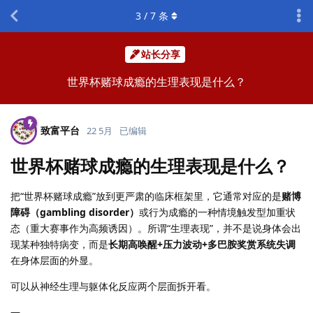
3
/
7
条
站长分享
世界杯赌球成瘾的生理表现是什么？
致富平台
22 5月
已编辑
世界杯赌球成瘾的生理表现是什么？
把“世界杯赌球成瘾”放到更严肃的临床框架里，它通常对应的是
赌博
障碍（gambling disorder）
或行为成瘾的一种情境触发型加重状
态（重大赛事作为高频诱因）。所谓“生理表现”，并不是说身体会出
现某种独特病变，而是
长期高唤醒+压力波动+多巴胺奖赏系统失调
在身体层面的外显。
可以从神经生理与躯体化反应两个层面拆开看。
—