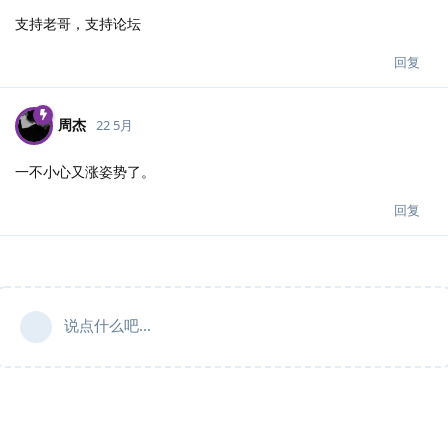
支持老哥，支持论坛
回复
周杰
22 5月
一不小心又涨姿势了。
回复
说点什么吧...