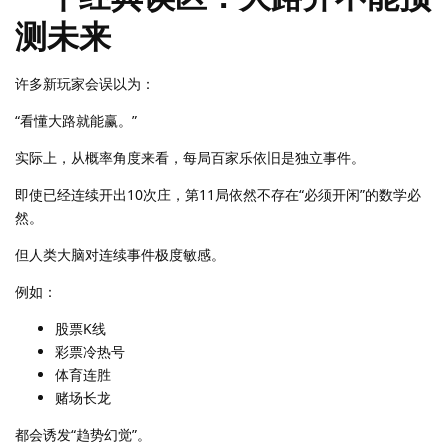
测未来
许多新玩家会误以为：
“看懂大路就能赢。”
实际上，从概率角度来看，每局百家乐依旧是独立事件。
即使已经连续开出10次庄，第11局依然不存在“必须开闲”的数学必
然。
但人类大脑对连续事件极度敏感。
例如：
股票K线
彩票冷热号
体育连胜
赌场长龙
都会诱发“趋势幻觉”。