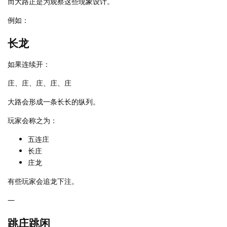
而大路正是为观察这些现象设计。
例如：
长龙
如果连续开：
庄、庄、庄、庄、庄
大路会形成一条长长的纵列。
玩家会称之为：
五连庄
长庄
庄龙
有些玩家会追龙下注。
—
跳庄跳闲