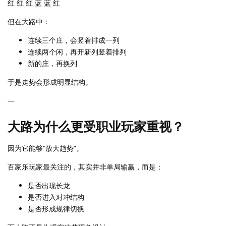
红 红 红 蓝 蓝 红
但在大路中：
连续三个庄，会竖着排成一列
连续两个闲，再开新列竖着排列
新的庄，再换列
于是走势会形成明显结构。
—
大路为什么更受职业玩家重视？
因为它能够“放大趋势”。
百家乐玩家最关注的，其实并非单局输赢，而是：
是否出现长龙
是否进入对冲结构
是否形成规律切换