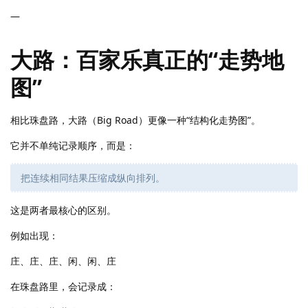
—
大路：百家乐真正的“走势地
图”
相比珠盘路，大路（Big Road）更像一种“结构化走势图”。
它并不单纯记录顺序，而是：
把连续相同结果压缩成纵向排列。
这是两者最核心的区别。
例如出现：
庄、庄、庄、闲、闲、庄
在珠盘路里，会记录成：