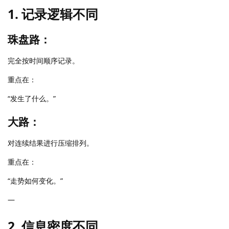
1. 记录逻辑不同
珠盘路：
完全按时间顺序记录。
重点在：
“发生了什么。”
大路：
对连续结果进行压缩排列。
重点在：
“走势如何变化。”
—
2. 信息密度不同