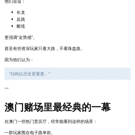
他们会追：
长龙
反跳
断缆
更强调“走势感”。
甚至有些资深玩家只看大路，不看珠盘路。
因为他们认为：
“结构比历史更重要。”
—
澳门赌场里最经典的一幕
在澳门一些热门贵宾厅，经常能看到这样的场景：
一群玩家围在电子路单前。