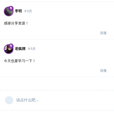
李明
9 5月
感谢分享资源！
回复
老狐狸
9 5月
今天也要学习一下！
回复
说点什么吧...