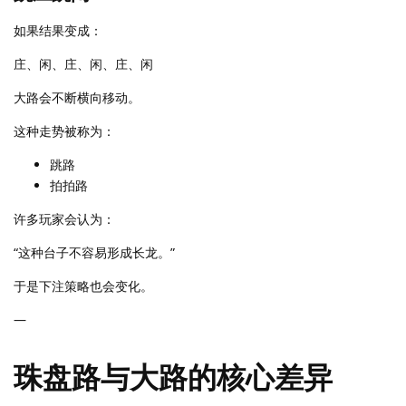
如果结果变成：
庄、闲、庄、闲、庄、闲
大路会不断横向移动。
这种走势被称为：
跳路
拍拍路
许多玩家会认为：
“这种台子不容易形成长龙。”
于是下注策略也会变化。
—
珠盘路与大路的核心差异