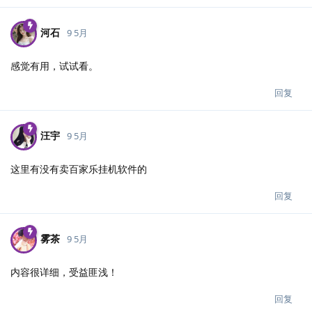
河石
9 5月
感觉有用，试试看。
回复
汪宇
9 5月
这里有没有卖百家乐挂机软件的
回复
雾茶
9 5月
内容很详细，受益匪浅！
回复