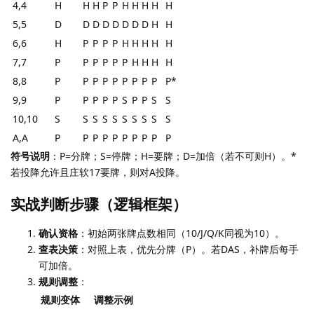
4,4
H
H
H
P
P
H
H
H
H
H
5,5
D
D
D
D
D
D
D
D
H
H
6,6
H
P
P
P
P
H
H
H
H
H
7,7
P
P
P
P
P
P
H
H
H
H
8,8
P
P
P
P
P
P
P
P
P
P*
9,9
P
P
P
P
P
S
P
P
S
S
10,10
S
S
S
S
S
S
S
S
S
S
A,A
P
P
P
P
P
P
P
P
P
P
符号说明
：P=分牌；S=停牌；H=要牌；D=加倍（若不可则H）。*
若投降允许且庄软17要牌，则对A投降。
实战判断步骤（逻辑框架）
确认资格
：初始两张牌点数相同（10/J/Q/K同视为10）。
查表决策
：对照上表，优先分牌（P）。若DAS，补牌后每手
可加倍。
规则调整
：
规则变体
调整示例