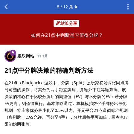
8
/
12
条
站长分享
如何在21点中判断是否值得分牌？
娱乐网站
11 1月
21点中分牌决策的精确判断方法
在21点（Blackjack）游戏中，分牌（Split）是玩家初始两张同点牌
时可选的操作，将其分为两手独立牌局，并额外下注等额筹码。该
决策的核心在于比较分牌后的期望值（EV）与不分牌的EV：若分牌
EV更高，则值得执行。基本策略通过计算机模拟数亿手牌得出最优
规则，将庄家优势最小化至0.5%以内。开元平台21点遵循标准规则
（多副牌、DAS允许、再分至4手），分牌后每手可加倍，黑杰克仅
限初始两张牌。