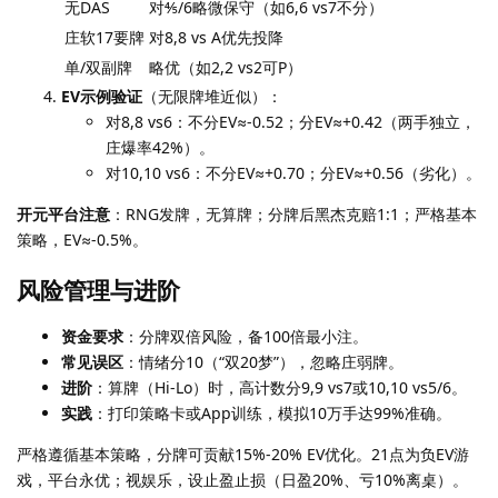
无DAS
对⅘/6略微保守（如6,6 vs7不分）
庄软17要牌
对8,8 vs A优先投降
单/双副牌
略优（如2,2 vs2可P）
EV示例验证
（无限牌堆近似）：
对8,8 vs6：不分EV≈-0.52；分EV≈+0.42（两手独立，
庄爆率42%）。
对10,10 vs6：不分EV≈+0.70；分EV≈+0.56（劣化）。
开元平台注意
：RNG发牌，无算牌；分牌后黑杰克赔1:1；严格基本
策略，EV≈-0.5%。
风险管理与进阶
资金要求
：分牌双倍风险，备100倍最小注。
常见误区
：情绪分10（“双20梦”），忽略庄弱牌。
进阶
：算牌（Hi-Lo）时，高计数分9,9 vs7或10,10 vs5/6。
实践
：打印策略卡或App训练，模拟10万手达99%准确。
严格遵循基本策略，分牌可贡献15%-20% EV优化。21点为负EV游
戏，平台永优；视娱乐，设止盈止损（日盈20%、亏10%离桌）。