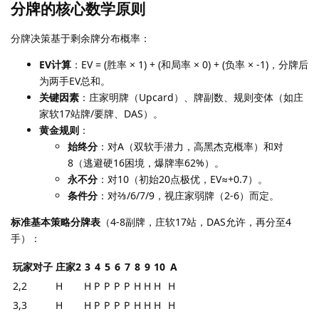
分牌的核心数学原则
分牌决策基于剩余牌分布概率：
EV计算
：EV = (胜率 × 1) + (和局率 × 0) + (负率 × -1)，分牌后
为两手EV总和。
关键因素
：庄家明牌（Upcard）、牌副数、规则变体（如庄
家软17站牌/要牌、DAS）。
黄金规则
：
始终分
：对A（双软手潜力，高黑杰克概率）和对
8（逃避硬16困境，爆牌率62%）。
永不分
：对10（初始20点极优，EV≈+0.7）。
条件分
：对⅔/6/7/9，视庄家弱牌（2-6）而定。
标准基本策略分牌表
（4-8副牌，庄软17站，DAS允许，再分至4
手）：
玩家对子
庄家2
3
4
5
6
7
8
9
10
A
2,2
H
H
P
P
P
P
H
H
H
H
3,3
H
H
P
P
P
P
H
H
H
H