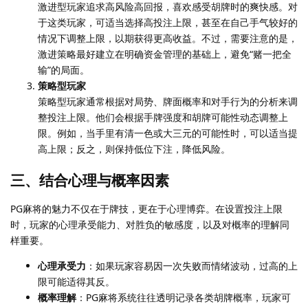
激进型玩家追求高风险高回报，喜欢感受胡牌时的爽快感。对
于这类玩家，可适当选择高投注上限，甚至在自己手气较好的
情况下调整上限，以期获得更高收益。不过，需要注意的是，
激进策略最好建立在明确资金管理的基础上，避免“赌一把全
输”的局面。
策略型玩家
策略型玩家通常根据对局势、牌面概率和对手行为的分析来调
整投注上限。他们会根据手牌强度和胡牌可能性动态调整上
限。例如，当手里有清一色或大三元的可能性时，可以适当提
高上限；反之，则保持低位下注，降低风险。
三、结合心理与概率因素
PG麻将的魅力不仅在于牌技，更在于心理博弈。在设置投注上限
时，玩家的心理承受能力、对胜负的敏感度，以及对概率的理解同
样重要。
心理承受力
：如果玩家容易因一次失败而情绪波动，过高的上
限可能适得其反。
概率理解
：PG麻将系统往往透明记录各类胡牌概率，玩家可