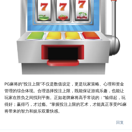
PG麻将的“投注上限”不仅是数值设定，更是玩家策略、心理和资金
管理的综合体现。合理选择投注上限，既能保证游戏乐趣，也能让
玩家在胜负之间找到平衡。正如老牌麻将高手常说的：“输得起，玩
得好；赢得巧，才过瘾。”掌握投注上限的艺术，才能真正享受PG麻
将带来的智力和娱乐双重快感。
回复