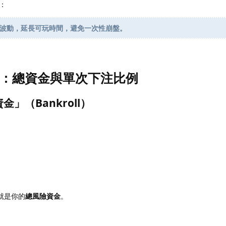
：
波動，延長可玩時間，避免一次性崩盤。
：總資金與單次下注比例
金」（Bankroll）
就是你的
總風險資金
。