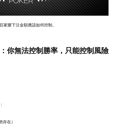
百家樂下注金額應該如何控制。
：你無法控制勝率，只能控制風險
：
勢存在）