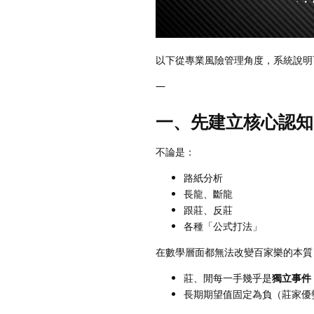
以下從專業風險管理角度，系統說明
—
一、先建立核心認知
不論是：
路紙分析
長龍、斷龍
跟莊、反莊
各種「公式打法」
在數學層面都無法改變百家樂的本質
莊、閒每一手幾乎是
獨立事件
長期期望值固定為負（莊家優