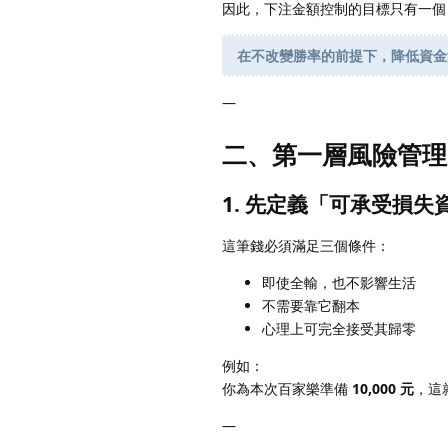
因此，下注金額控制的目標只有一個
在不改變勝率的前提下，降低資金
—
二、第一層風險管理
1. 先定義「可承受損失資
這筆錢必須滿足三個條件：
即使全輸，也不影響生活
不需要靠它翻本
心理上可完全接受其歸零
例如：
你為本次百家樂準備
10,000 元
，這
—