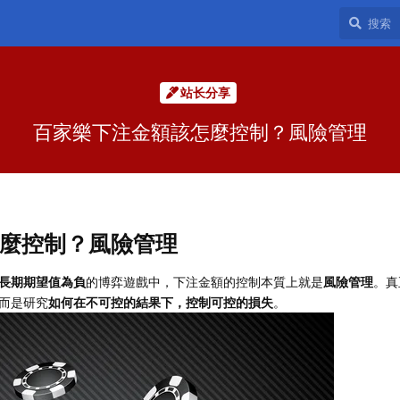
站长分享
百家樂下注金額該怎麼控制？風險管理
麼控制？風險管理
長期期望值為負
的博弈遊戲中，下注金額的控制本質上就是
風險管理
。真
而是研究
如何在不可控的結果下，控制可控的損失
。