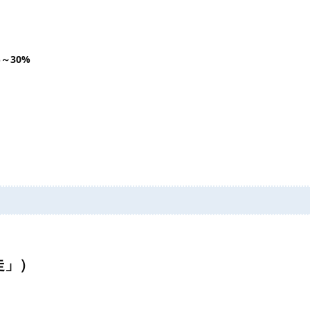
～30%
走」）