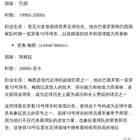
国籍： 巴西
时期： 1990s-2000s
职业生涯： 里瓦尔多曾获得世界足球先生。他在巴塞罗那和巴西国
家队时期一直穿着10号球衣，以其精湛的技术和进球能力而著称
里奥·梅西（Lionel Messi）
国籍： 阿根廷
时期： 2000s-至今
职业生涯： 梅西是现代足球的超级巨星之一，他在巴塞罗那一直穿
着10号球衣。梅西以其惊人的技术、得分能力和创造力而著称，多
次获得金球奖，成为足球历史上最为成功和令人赞叹的球员之一
这些球星在穿着10号球衣时表现出色，使得这个号码成为足球中最
具有象征意义的背号之一。选择10号球衣的球员通常被寄予厚望，
因为他们不仅代表着球队的进攻力量，也象征着球队的荣誉和历
史。这使得10号位置在足球领域中拥有着特殊而崇高的地位
回复