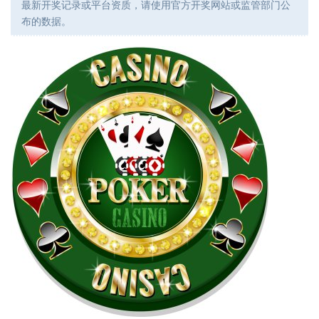
最新开奖记录或平台资质，请使用官方开奖网站或监管部门公
布的数据。