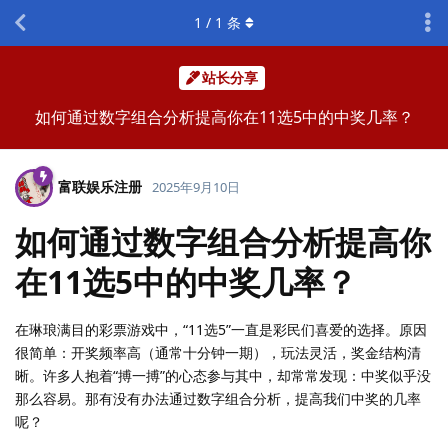
1
/
1
条
站长分享
如何通过数字组合分析提高你在11选5中的中奖几率？
富联娱乐注册
2025年9月10日
如何通过数字组合分析提高你
在11选5中的中奖几率？
在琳琅满目的彩票游戏中，“11选5”一直是彩民们喜爱的选择。原因
很简单：开奖频率高（通常十分钟一期），玩法灵活，奖金结构清
晰。许多人抱着“搏一搏”的心态参与其中，却常常发现：中奖似乎没
那么容易。那有没有办法通过数字组合分析，提高我们中奖的几率
呢？