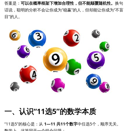
答案是：
可以在概率框架下增加合理性，但不能颠覆随机性。
换句
话说，聪明的分析不会让你成为“稳赢”的人，但却能让你成为“不盲
目”的人。
一、认识“11选5”的数学本质
“11选5”的核心是：从
1—11 共11个数字
中任选5个，顺序无关。
数学上，这等同于一个组合问题：