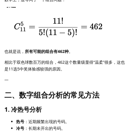
也就是说，
所有可能的组合有462种
。
相比于双色球数百万的组合，462这个数量级显得“温柔”很多，这也
是11选5中奖体验感较强的原因。
—
二、数字组合分析的常见方法
1.
冷热号分析
热号
：近期频繁出现的号码。
冷号
：长期未开出的号码。