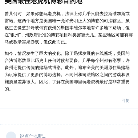
美国最佳老虎机博彩目的地
曾几何时，如果你想玩老虎机，法律上你几乎只能去拉斯维加斯或
雷诺。这两个地方是美国唯一允许光明正大的博彩的司法辖区。虽
然过去像芝加哥或俄亥俄州的斯图本维尔等地有许多地下赌场，但
在“银州”，州政府批准的博彩项目种类寥寥无几。某些地区可能有赛
马或教堂宾果游戏，但仅此而已。
如今，情况发生了巨大的变化。除了迅猛发展的在线赌场，美国的
合法博彩数量比历史上任何时候都要多。几乎每个州都有彩票，许
多州还提供传统的赌场式博彩。此外，遍布全美的美洲原住民赌场
为玩家提供了更多的博彩选择。不同州和司法辖区之间的游戏和设
施质量差异很大。因此，了解在美国哪里玩老虎机最好是非常重要
的。
回复
说点什么吧...