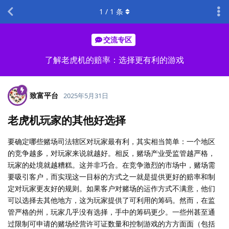
1
/
1
条
交流专区
了解老虎机的赔率：选择更有利的游戏
致富平台
2025年5月31日
老虎机玩家的其他好选择
要确定哪些赌场司法辖区对玩家最有利，其实相当简单：一个地区
的竞争越多，对玩家来说就越好。相反，赌场产业受监管越严格，
玩家的处境就越糟糕。这并非巧合。在竞争激烈的市场中，赌场需
要吸引客户，而实现这一目标的方式之一就是提供更好的赔率和制
定对玩家更友好的规则。如果客户对赌场的运作方式不满意，他们
可以选择去其他地方，这为玩家提供了可利用的筹码。然而，在监
管严格的州，玩家几乎没有选择，手中的筹码更少。一些州甚至通
过限制可申请的赌场经营许可证数量和控制游戏的方方面面（包括