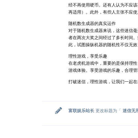
经不再使用硬币。还有人认为不应该
再适用）。此外，有些人主张不应使
随机数生成器的真实运作
对于随机数生成器来说，这些迷信毫
者在两次大奖之间经过了多长时间。
此，试图操纵机器的随机性不仅无效
理性游戏，享受乐趣
在老虎机游戏中，重要的是保持理性
游戏体验。享受游戏的乐趣，合理管
打破迷信，理性游戏，让我们一起在
富联娱乐站长
更改标题为「
迷信无