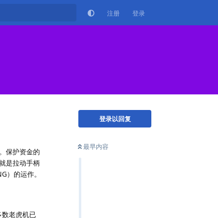
注册
登录
登录以回复
最早内容
。保护资金的
就是拉动手柄
NG）的运作。
多数老虎机已