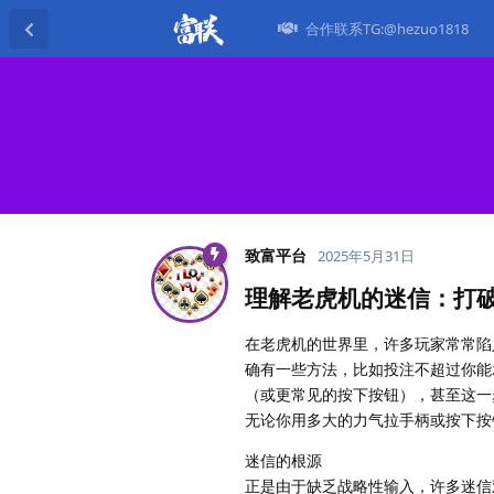
合作联系TG:@hezuo1818
致富平台
2025年5月31日
理解老虎机的迷信：打
在老虎机的世界里，许多玩家常常陷
确有一些方法，比如投注不超过你能
（或更常见的按下按钮），甚至这一
无论你用多大的力气拉手柄或按下按
迷信的根源
正是由于缺乏战略性输入，许多迷信