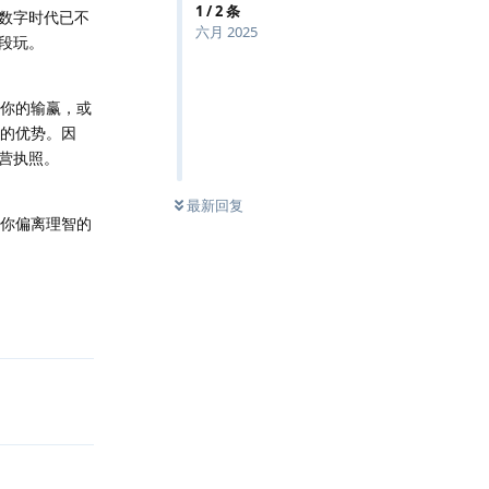
1
/
2
条
数字时代已不
六月 2025
段玩。
乎你的输赢，或
上的优势。因
营执照。
最新回复
让你偏离理智的
回复